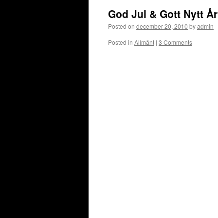
God Jul & Gott Nytt År
Posted on
december 20, 2010
by
admin
Posted in
Allmänt
|
3 Comments