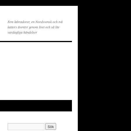
Fem labradorer, en Nordsvensk och två
katters äventyr genom livet och så lite
vardagliga händelser