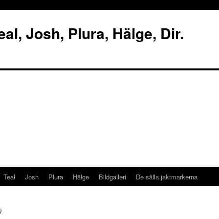
al, Josh, Plura, Hälge, Dir.
Teal
Josh
Plura
Hälge
Bildgalleri
De sälla jaktmarkerna
0