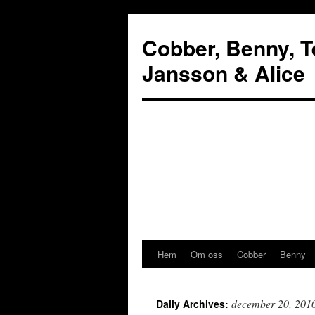
Cobber, Benny, Te
Jansson & Alice
Hem
Om oss
Cobber
Benny
december 20, 201
Daily Archives: