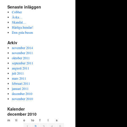
Senaste inläggen
Cobber
Åska…
Skandal…
Härliga hundar!
Den gula busen
Arkiv
november 2014
november 2011
oktober 2011
september 2011
augusti 2011
juli 2011
mars 2011
februari 2011
januari 2011
december 2010
november 2010
Kalender
december 2010
m
ti
o
to
f
l
s
1
2
3
4
5