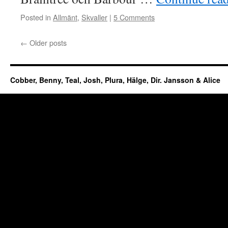
Posted in
Allmänt
,
Skvaller
|
5 Comments
←
Older posts
Cobber, Benny, Teal, Josh, Plura, Hälge, Dir. Jansson & Alice