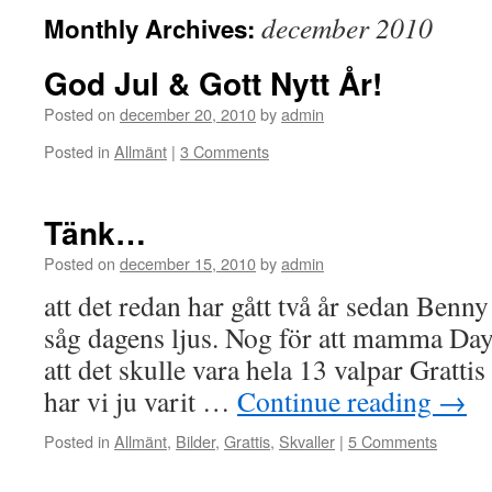
december 2010
Monthly Archives:
God Jul & Gott Nytt År!
Posted on
december 20, 2010
by
admin
Posted in
Allmänt
|
3 Comments
Tänk…
Posted on
december 15, 2010
by
admin
att det redan har gått två år sedan Benn
såg dagens ljus. Nog för att mamma Day
att det skulle vara hela 13 valpar Gratti
har vi ju varit …
Continue reading
→
Posted in
Allmänt
,
Bilder
,
Grattis
,
Skvaller
|
5 Comments