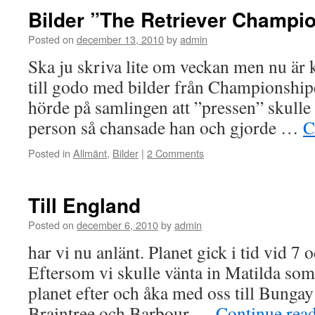
Bilder ”The Retriever Champi
Posted on
december 13, 2010
by
admin
Ska ju skriva lite om veckan men nu är 
till godo med bilder från Championshipe
hörde på samlingen att ”pressen” skulle 
person så chansade han och gjorde …
C
Posted in
Allmänt
,
Bilder
|
2 Comments
Till England
Posted on
december 6, 2010
by
admin
har vi nu anlänt. Planet gick i tid vid 7 
Eftersom vi skulle vänta in Matilda s
planet efter och åka med oss till Bungay s
Braintree och Barbour …
Continue rea